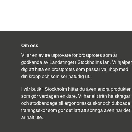
Om oss
Vi är en av tre utprovare för bröstprotes som är
godkända av Landstinget i Stockholms län. Vi hjälper
dig att hitta en bröstprotes som passar väl ihop med
din kropp och som ser naturlig ut.
I vår butik i Stockholm hittar du även andra produkter
som gör vardagen enklare. Vi har allt från halskragar
och stödbandage till ergonomiska skor och dubbade
träningsskor som gör det lätt att springa även när det
är halt ute.