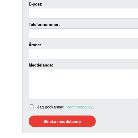
E-post:
Telefonnummer:
Ämne:
Meddelande:
Jag godkänner
integritetspolicy
.